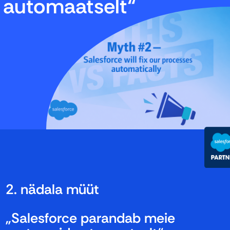
automaatselt“
2. nädala müüt
„Salesforce parandab meie