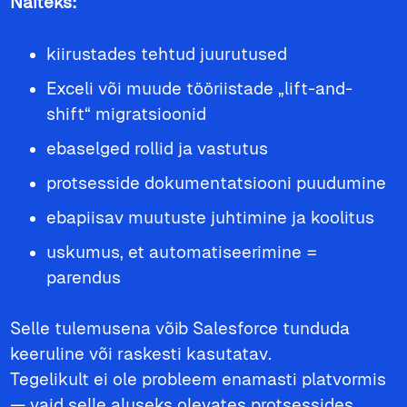
Näiteks:
kiirustades tehtud juurutused
Exceli või muude tööriistade „lift-and-
shift“ migratsioonid
ebaselged rollid ja vastutus
protsesside dokumentatsiooni puudumine
ebapiisav muutuste juhtimine ja koolitus
uskumus, et automatiseerimine =
parendus
Selle tulemusena võib Salesforce tunduda
keeruline või raskesti kasutatav.
Tegelikult ei ole probleem enamasti platvormis
— vaid selle aluseks olevates protsessides.