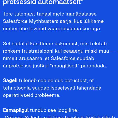
protsessid automaatselt“
Tere tulemast tagasi meie iganädalasse
Salesforce Mythbusters sarja, kus lükkame
ümber ühe levinud väärarusaama korraga.
Sel nädalal käsitleme uskumust, mis tekitab
rohkem frustratsiooni kui peaaegu miski muu —
nimelt arusaama, et Salesforce suudab
äriprotsesse justkui “maagiliselt” parandada.
Sageli
tuleneb see eeldus ootustest, et
tehnoloogia suudab iseseisvalt lahendada
operatiivseid probleeme.
Esmapilgul
tundub see loogiline:
„Võtame Salesforce’i kasutusele ja kõik hakkab