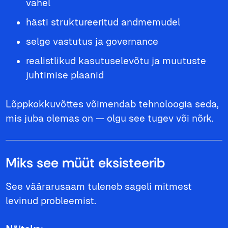
vahel
hästi struktureeritud andmemudel
selge vastutus ja governance
realistlikud kasutuselevõtu ja muutuste
juhtimise plaanid
Lõppkokkuvõttes võimendab tehnoloogia seda,
mis juba olemas on — olgu see tugev või nõrk.
Miks see müüt eksisteerib
See väärarusaam tuleneb sageli mitmest
levinud probleemist.