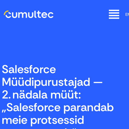
SKIP
TO
E
CONTENT
CUMULTEC
Start fast, grow faster with Salesforce
Salesforce
Müüdipurustajad —
2. nädala müüt:
„Salesforce parandab
meie protsessid