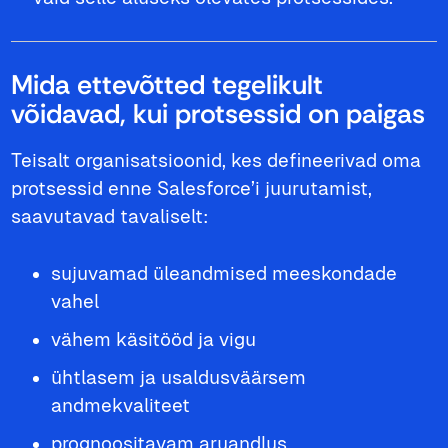
Mida ettevõtted tegelikult
võidavad, kui protsessid on paigas
Teisalt organisatsioonid, kes defineerivad oma
protsessid enne Salesforce’i juurutamist,
saavutavad tavaliselt:
sujuvamad üleandmised meeskondade
vahel
vähem käsitööd ja vigu
ühtlasem ja usaldusväärsem
andmekvaliteet
prognoositavam aruandlus