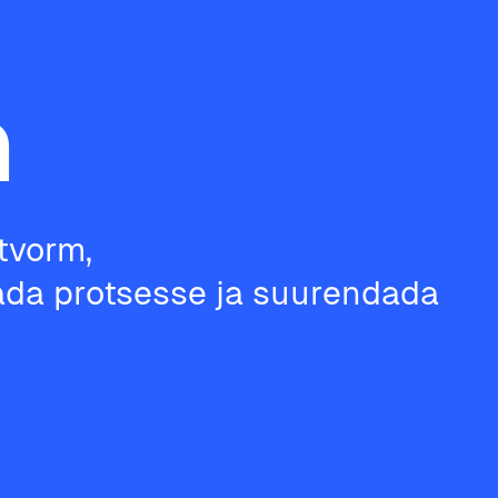
m
tvorm,
tada protsesse ja suurendada