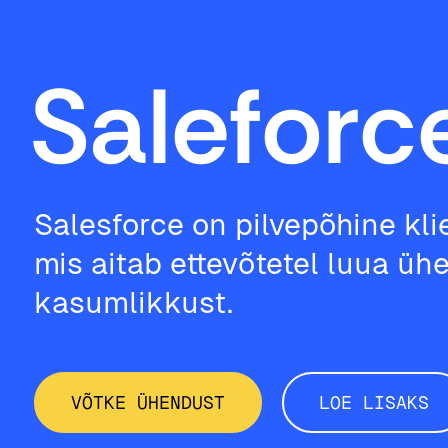
Saleforc
Salesforce on pilvepõhine kl
mis aitab ettevõtetel luua üh
kasumlikkust.
VÕTKE ÜHENDUST
LOE LISAKS