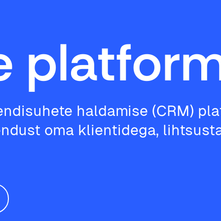
e platfor
iendisuhete haldamise (CRM) pla
endust oma klientidega, lihtsus